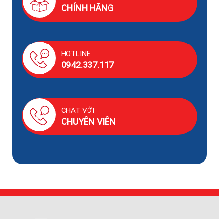
CHÍNH HÃNG
HOTLINE
0942.337.117
CHAT VỚI
CHUYÊN VIÊN