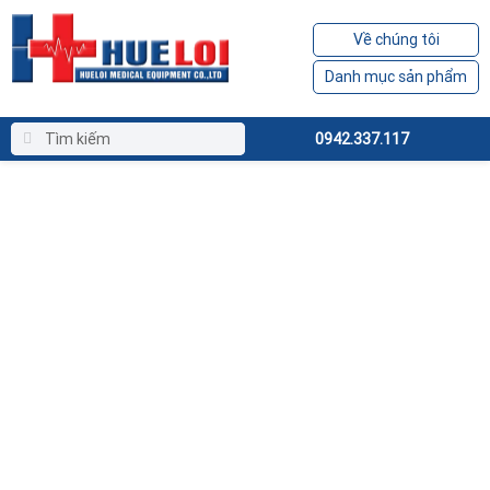
Về chúng tôi
Danh mục sản phẩm
0942.337.117