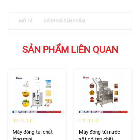
MÔ TẢ
ĐÁNH GIÁ SẢN PHẨM
SẢN PHẨM LIÊN QUAN
Máy đóng túi chất
Máy đóng túi nước
lỏng mini
sốt có tạp chất