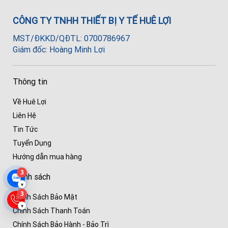
CÔNG TY TNHH THIẾT BỊ Y TẾ HUÊ LỢI
MST/ĐKKD/QĐTL: 0700786967
Giám đốc: Hoàng Minh Lợi
Thông tin
Về Huê Lợi
Liên Hệ
Tin Tức
Tuyển Dụng
Hướng dẫn mua hàng
3
Chính sách
▾
3
Chính Sách Bảo Mật
▾
Chính Sách Thanh Toán
Chính Sách Bảo Hành - Bảo Trì