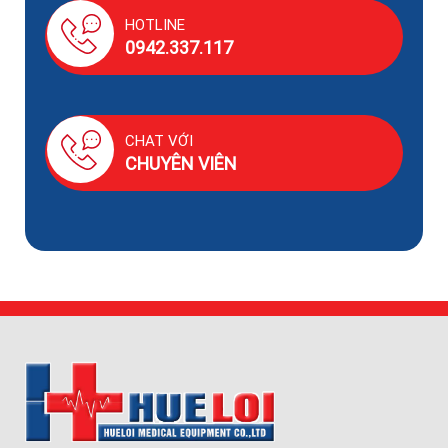
HOTLINE
0942.337.117
CHAT VỚI
CHUYÊN VIÊN