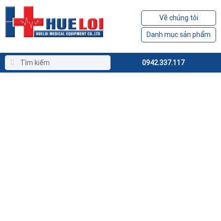
Về chúng tôi
Danh mục sản phẩm
0942.337.117