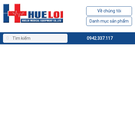
Về chúng tôi
Danh mục sản phẩm
0942.337.117