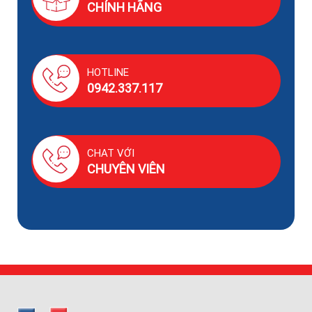
CHÍNH HÃNG
HOTLINE
0942.337.117
CHAT VỚI
CHUYÊN VIÊN