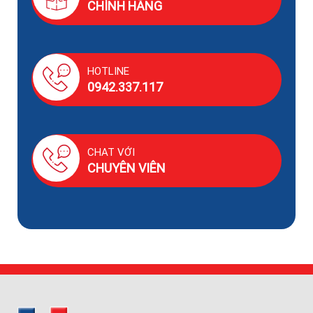
CHÍNH HÃNG
HOTLINE
0942.337.117
CHAT VỚI
CHUYÊN VIÊN