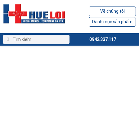
Về chúng tôi
Danh mục sản phẩm
0942.337.117